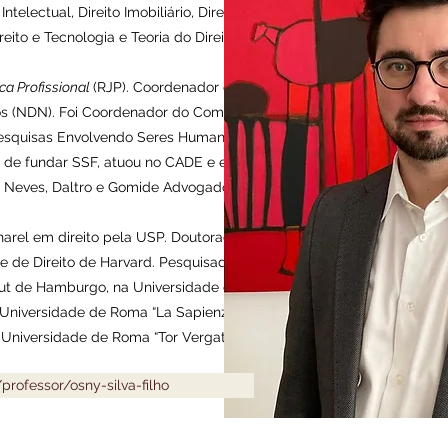
ntelectual, Direito Imobiliário, Direito
ireito e Tecnologia e Teoria do Direito.
ica Profissional
(RJP). Coordenador do
os (NDN). Foi Coordenador do Comitê
esquisas Envolvendo Seres Humanos
 de fundar SSF, atuou no CADE e em
o Neves, Daltro e Gomide Advogados.
harel em direito pela USP. Doutorado
 de Direito de Harvard. Pesquisador
itut de Hamburgo, na Universidade da
a Universidade de Roma “La Sapienza”
 Universidade de Roma “Tor Vergata”.
r/professor/osny-silva-filho