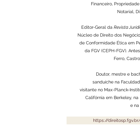
Financeiro, Propriedade I
Notarial, D
Editor-Geral da
Revista Juríd
Núcleo de Direito dos Negóci
de Conformidade Ética em P
da FGV (CEPH-FGV). Antes
Ferro, Castr
Doutor, mestre e bac
sanduíche na Faculdade
visitante no Max-Planck-Inst
Califórnia em Berkeley, n
e na
https://direitosp.fgv.b