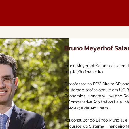
tos em
contratos
relações de consumo
regulação financeira
propr
Bruno Meyerhof Sal
Bruno Meyerhof Salama atua em t
regulação financeira.
É professor na FGV Direito SP, o
doutorado profissional, e em UC 
Economics, Monetary Law and Reg
e Comparative Arbitration Law. Int
CAM-B3 e da AmCham.
Foi consultor do Banco Mundial e
Recursos do Sistema Financeiro Na