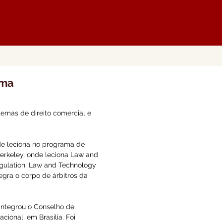
Português
English
iedade intelectual
tecnologia
ama
emas de direito comercial e
nde leciona no programa de
Berkeley, onde leciona Law and
ulation, Law and Technology
egra o corpo de árbitros da
 integrou o Conselho de
cional, em Brasília. Foi