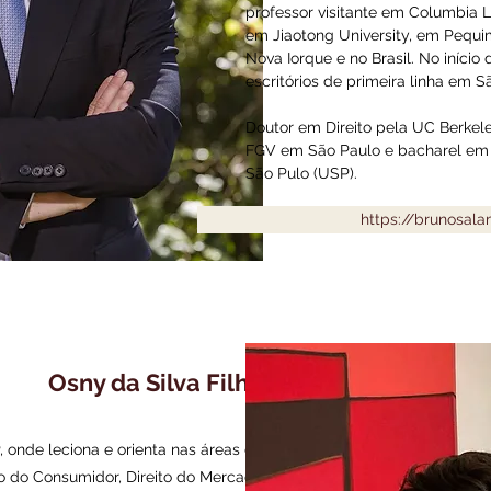
professor visitante em Columbia 
em Jiaotong University, em Pequi
Nova Iorque e no Brasil. No início 
escritórios de primeira linha em 
Doutor em Direito pela UC Berkel
FGV em São Paulo e bacharel em D
São Pulo (USP).
https://brunosal
Osny da Silva Filho
, onde leciona e orienta nas áreas de
ito do Consumidor, Direito do Mercado